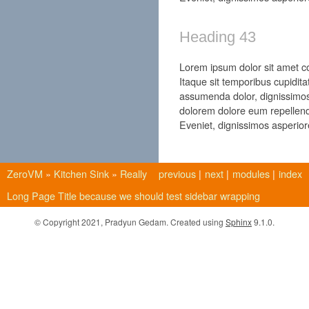
Heading 43
Lorem ipsum dolor sit amet con
Itaque sit temporibus cupidita
assumenda dolor, dignissimos
dolorem dolore eum repellend
Eveniet, dignissimos asperior
ZeroVM
»
Kitchen Sink
»
Really
previous
|
next
|
modules
|
index
Long Page Title because we should test sidebar wrapping
© Copyright 2021, Pradyun Gedam. Created using
Sphinx
9.1.0.