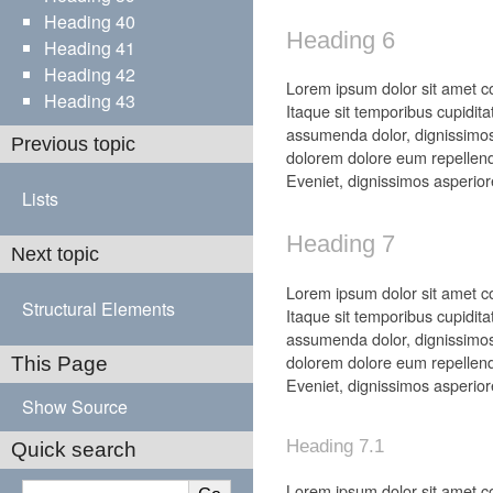
Heading 40
Heading 6
Heading 41
Heading 42
Lorem ipsum dolor sit amet con
Heading 43
Itaque sit temporibus cupidita
assumenda dolor, dignissimos
Previous topic
dolorem dolore eum repellend
Eveniet, dignissimos asperior
Lists
Heading 7
Next topic
Lorem ipsum dolor sit amet con
Structural Elements
Itaque sit temporibus cupidita
assumenda dolor, dignissimos
dolorem dolore eum repellend
This Page
Eveniet, dignissimos asperior
Show Source
Heading 7.1
Quick search
Lorem ipsum dolor sit amet con