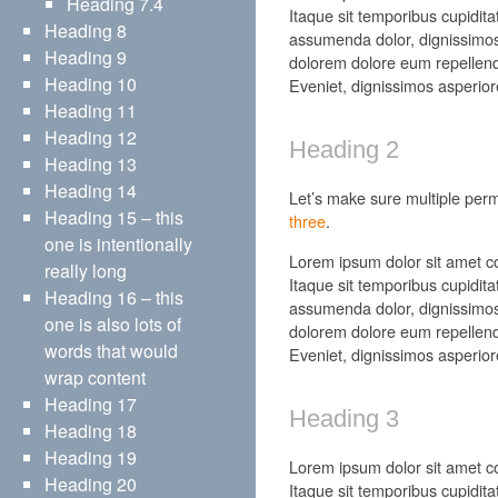
Heading 7.4
Itaque sit temporibus cupidita
Heading 8
assumenda dolor, dignissimos
Heading 9
dolorem dolore eum repellend
Heading 10
Eveniet, dignissimos asperior
Heading 11
Heading 12
Heading 2
Heading 13
Heading 14
Let’s make sure multiple per
Heading 15 – this
three
.
one is intentionally
Lorem ipsum dolor sit amet con
really long
Itaque sit temporibus cupidita
Heading 16 – this
assumenda dolor, dignissimos
one is also lots of
dolorem dolore eum repellend
words that would
Eveniet, dignissimos asperior
wrap content
Heading 17
Heading 3
Heading 18
Heading 19
Lorem ipsum dolor sit amet con
Heading 20
Itaque sit temporibus cupidita