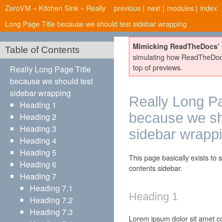
ZeroVM
»
Kitchen Sink
»
Really
previous
|
next
|
modules
|
index
Long Page Title because we should test sidebar wrapping
Mimicking ReadTheDocs’ 
Table of Contents
simulating how ReadTheDoc
top of previews.
Really Long Page Title
because we should test
sidebar wrapping
Really Long Pa
Heading 1
because we sh
Heading 2
Heading 3
sidebar wrapp
Heading 4
Heading 5
This page basically exists to 
Heading 6
contents sidebar.
Heading 7
Heading 7.1
Heading 1
Heading 7.2
Heading 7.3
Lorem ipsum dolor sit amet con